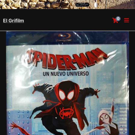
0
El Grifilm