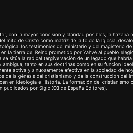
ctor, con la mayor concisión y claridad posibles, la hazaña 
el mito de Cristo como matriz de la fe de la Iglesia, desalo
atológica, los testimonios del ministerio y del magisterio 
en la tierra del Reino prometido por Yahvé al pueblo elegido
ria se sitúa la radical tergiversación de un legado que habrí
 y ambigua, tanto en sus doctrinas como en su función ide
ente activa y sinuosamente efectiva en la sociedad de hoy
os de la génesis del cristianismo y de la construcción del i
ecen en Ideología e Historia. La formación del cristianism
ién publicados por Siglo XXI de España Editores).