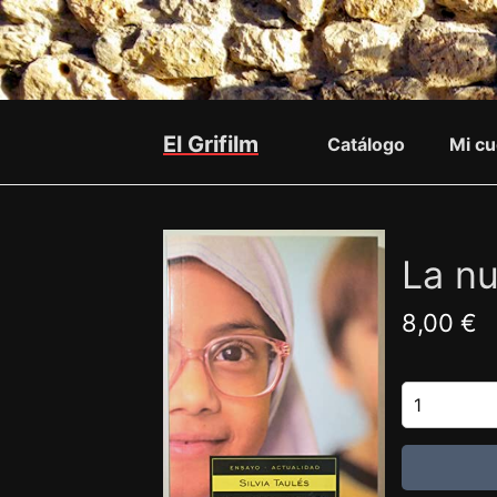
El Grifilm
Catálogo
Mi cu
La n
8,00 €