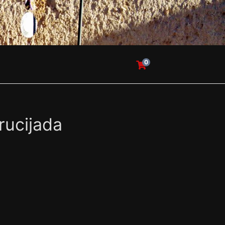
0
crucijada