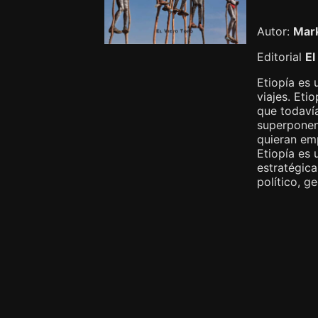
Autor:
Mark
Editorial
El
Etiopía es 
viajes. Eti
que todavía
superponen 
quieran em
Etiopía es 
estratégica
político, ge