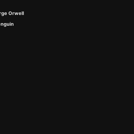
rge Orwell
enguin