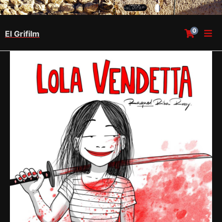
0
El Grifilm