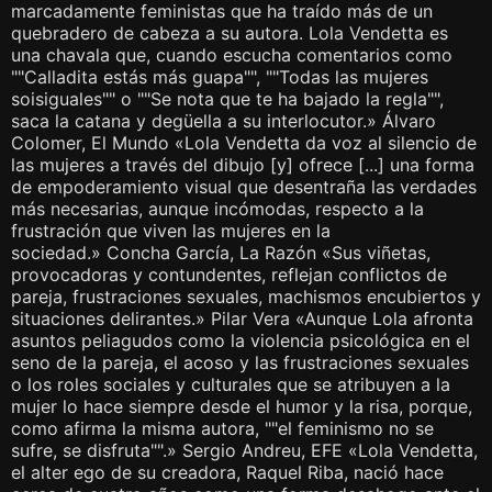
marcadamente feministas que ha traído más de un
quebradero de cabeza a su autora. Lola Vendetta es
una chavala que, cuando escucha comentarios como
""Calladita estás más guapa"", ""Todas las mujeres
soisiguales"" o ""Se nota que te ha bajado la regla"",
saca la catana y degüella a su interlocutor.» Álvaro
Colomer, El Mundo «Lola Vendetta da voz al silencio de
las mujeres a través del dibujo [y] ofrece [...] una forma
de empoderamiento visual que desentraña las verdades
más necesarias, aunque incómodas, respecto a la
frustración que viven las mujeres en la
sociedad.» Concha García, La Razón «Sus viñetas,
provocadoras y contundentes, reflejan conflictos de
pareja, frustraciones sexuales, machismos encubiertos y
situaciones delirantes.» Pilar Vera «Aunque Lola afronta
asuntos peliagudos como la violencia psicológica en el
seno de la pareja, el acoso y las frustraciones sexuales
o los roles sociales y culturales que se atribuyen a la
mujer lo hace siempre desde el humor y la risa, porque,
como afirma la misma autora, ""el feminismo no se
sufre, se disfruta"".» Sergio Andreu, EFE «Lola Vendetta,
el alter ego de su creadora, Raquel Riba, nació hace