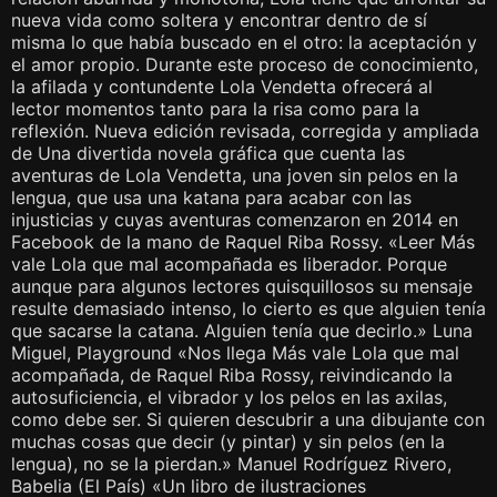
nueva vida como soltera y encontrar dentro de sí
misma lo que había buscado en el otro: la aceptación y
el amor propio. Durante este proceso de conocimiento,
la afilada y contundente Lola Vendetta ofrecerá al
lector momentos tanto para la risa como para la
reflexión. Nueva edición revisada, corregida y ampliada
de Una divertida novela gráfica que cuenta las
aventuras de Lola Vendetta, una joven sin pelos en la
lengua, que usa una katana para acabar con las
injusticias y cuyas aventuras comenzaron en 2014 en
Facebook de la mano de Raquel Riba Rossy. «Leer Más
vale Lola que mal acompañada es liberador. Porque
aunque para algunos lectores quisquillosos su mensaje
resulte demasiado intenso, lo cierto es que alguien tenía
que sacarse la catana. Alguien tenía que decirlo.» Luna
Miguel, Playground «Nos llega Más vale Lola que mal
acompañada, de Raquel Riba Rossy, reivindicando la
autosuficiencia, el vibrador y los pelos en las axilas,
como debe ser. Si quieren descubrir a una dibujante con
muchas cosas que decir (y pintar) y sin pelos (en la
lengua), no se la pierdan.» Manuel Rodríguez Rivero,
Babelia (El País) «Un libro de ilustraciones