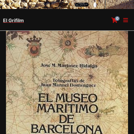
0
El Grifilm