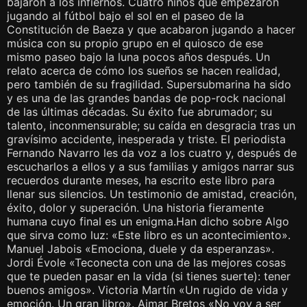
bajaron a los infiernos. Cuatro niños que empezaron
jugando al fútbol bajo el sol en el paseo de la
Constitución de Baeza y que acabaron jugando a hacer
música con su propio grupo en el quiosco de ese
mismo paseo bajo la luna pocos años después. Un
relato acerca de cómo los sueños se hacen realidad,
pero también de su fragilidad. Supersubmarina ha sido
y es una de las grandes bandas de pop-rock nacional
de las últimas décadas. Su éxito fue abrumador; su
talento, inconmensurable; su caída en desgracia tras un
gravísimo accidente, inesperada y triste. El periodista
Fernando Navarro les da voz a los cuatro y, después de
escucharlos a ellos y a sus familias y amigos narrar sus
recuerdos durante meses, ha escrito este libro para
llenar sus silencios. Un testimonio de amistad, creación,
éxito, dolor y superación. Una historia fieramente
humana cuyo final es un enigma.Han dicho sobre Algo
que sirva como luz: «Este libro es un acontecimiento».
Manuel Jabois «Emociona, duele y da esperanzas».
Jordi Évole «Teconecta con una de las mejores cosas
que te pueden pasar en la vida (si tienes suerte): tener
buenos amigos». Victoria Martín «Un rugido de vida y
emoción. Un gran libro». Aimar Bretos «No voy a ser