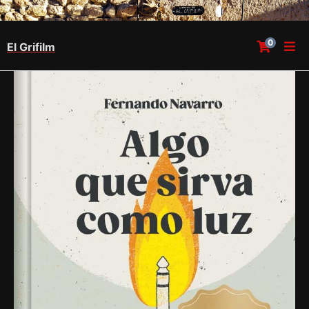
0
El Grifilm