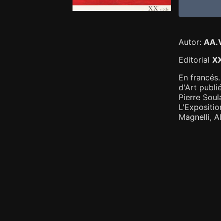
Autor:
AA.
Editorial
XX
En francés.
d'Art publi
Pierre Soul
L'Expositio
Magnelli, A