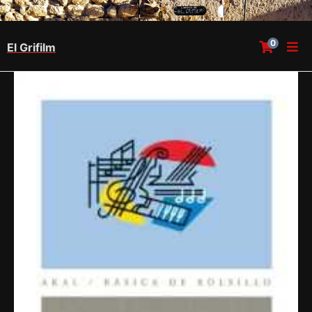
0
El Grifilm