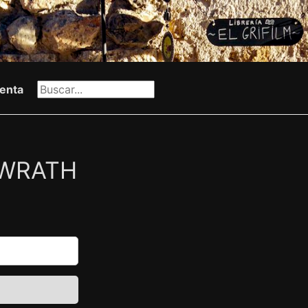
enta
 WRATH