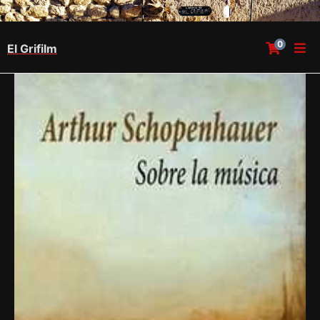
0
El Grifilm