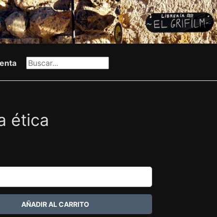
enta
a ética