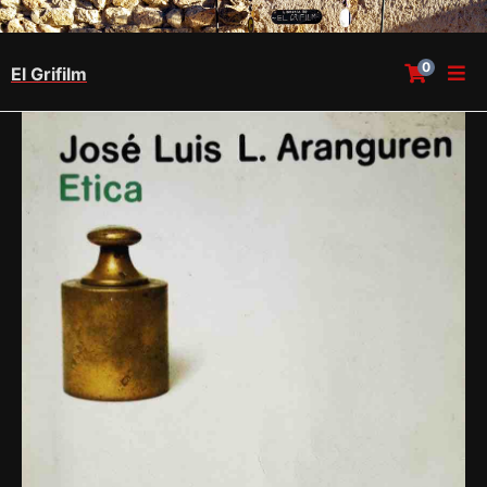
0
El Grifilm