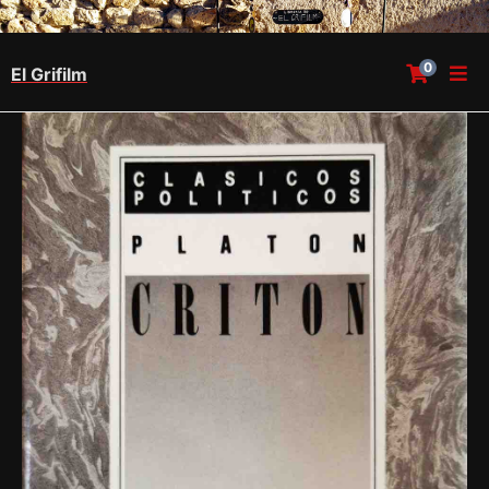
0
El Grifilm