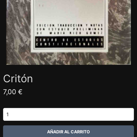
Critón
7,00 €