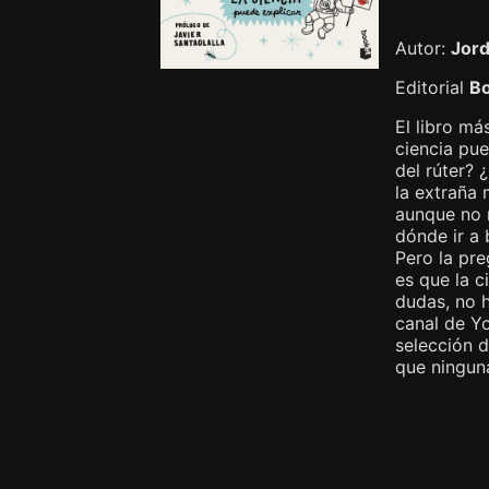
Autor:
Jord
Editorial
B
El libro má
ciencia pu
del rúter? 
la extraña
aunque no n
dónde ir a 
Pero la pre
es que la c
dudas, no h
canal de Y
selección d
que ningun