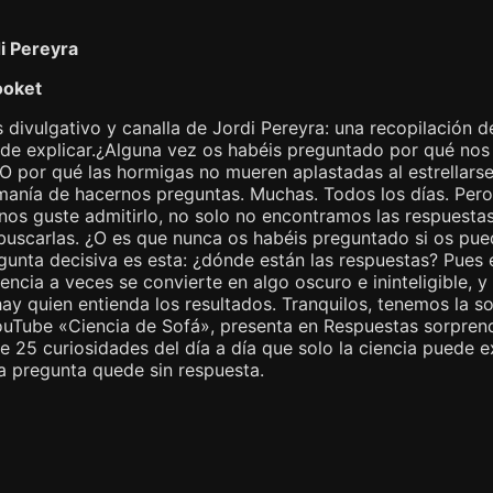
i Pereyra
ooket
s divulgativo y canalla de Jordi Pereyra: una recopilación d
ede explicar.¿Alguna vez os habéis preguntado por qué nos 
¿O por qué las hormigas no mueren aplastadas al estrellar
 manía de hacernos preguntas. Muchas. Todos los días. Pero
os guste admitirlo, no solo no encontramos las respuestas
buscarlas. ¿O es que nunca os habéis preguntado si os pued
gunta decisiva es esta: ¿dónde están las respuestas? Pues 
iencia a veces se convierte en algo oscuro e ininteligible
ay quien entienda los resultados. Tranquilos, tenemos la so
ouTube «Ciencia de Sofá», presenta en Respuestas sorpren
e 25 curiosidades del día a día que solo la ciencia puede 
a pregunta quede sin respuesta.