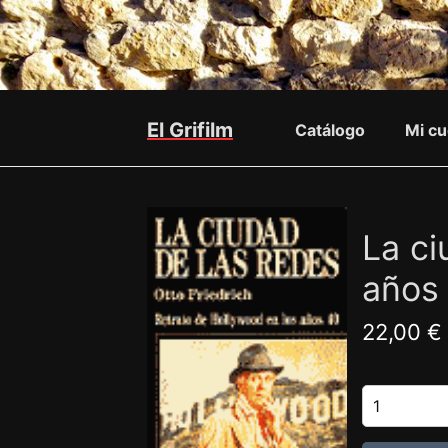
El Grifilm
Catálogo
Mi cu
La ci
años
22,00 €