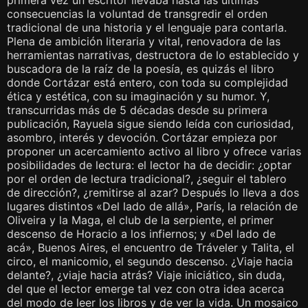
primera vez un escritor llevaba hasta las últimas
consecuencias la voluntad de transgredir el orden
tradicional de una historia y el lenguaje para contarla.
Plena de ambición literaria y vital, renovadora de las
herramientas narrativas, destructora de lo establecido y
buscadora de la raíz de la poesía, es quizás el libro
donde Cortázar está entero, con toda su complejidad
ética y estética, con su imaginación y su humor. Y,
transcurridas más de 5 décadas desde su primera
publicación, Rayuela sigue siendo leída con curiosidad,
asombro, interés y devoción. Cortázar empieza por
proponer un acercamiento activo al libro y ofrece varias
posibilidades de lectura: el lector ha de decidir: ¿optar
por el orden de lectura tradicional?, ¿seguir el tablero
de dirección?, ¿remitirse al azar? Después lo lleva a dos
lugares distintos «Del lado de allá», París, la relación de
Oliveira y la Maga, el club de la serpiente, el primer
descenso de Horacio a los infiernos; y «Del lado de
acá», Buenos Aires, el encuentro de Tráveler y Talita, el
circo, el manicomio, el segundo descenso. ¿Viaje hacia
delante?, ¿viaje hacia atrás? Viaje iniciático, sin duda,
del que el lector emerge tal vez con otra idea acerca
del modo de leer los libros y de ver la vida. Un mosaico