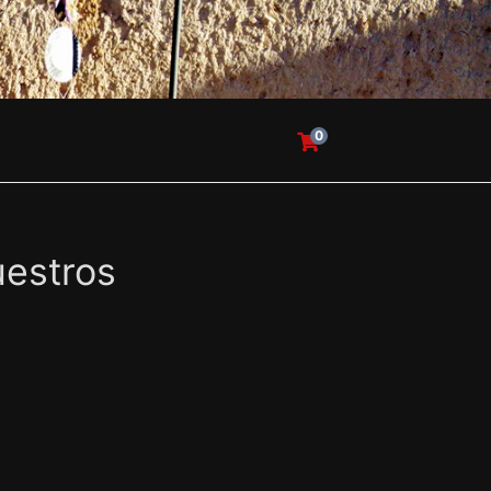
0
uestros