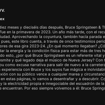
VV.
lex
diez meses y dieciséis días después, Bruce Springsteen & 
Fue en la primavera de 2023. Un año más tarde, con el rec
 ciudad. Aprovechando la coyuntura, también hacía parada 
 pues, este libro cuenta, a través de once testimonios peri
ores de esa gira 2023-24. ¿En qué momento llegaban? ¿Cómo
dar la energía y la condición física para estar más de tres 
todo esto, ¿por qué Bruce Springsteen es un referente vital
ansmite y qué legado deja el músico de Nueva Jersey? Con
ou como excusa narrativa para salir de nuevo a la carreter
 experiencia con Bruce y los suyos fue mágica e inolvidabl
xión con su público vence a cualquier marea y circunstanci
 en estas páginas, lo vamos a desentrañar y a descubrir. Co
y la electricidad propia e innegociable del escuadrón de la
e encuentran. Por eso siempre volvemos a él: Bruce Springs