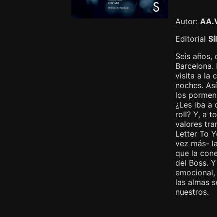
Autor:
AA.
Editorial
Sí
Seis años, 
Barcelona. 
visita a la
noches. Así
los pormen
¿Les iba a 
roll? Y, a 
valores tr
Letter To Y
vez más- la
que la cone
del Boss. Y
emocional, 
las almas s
nuestros.