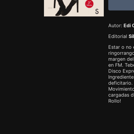
Autor:
Edi 
Editorial
Sí
Estar o no 
ringorrango
margen del 
en FM. Tebe
Disco Expre
Ingredient
deficitario
Movimiento
cargadas de
Rollo!