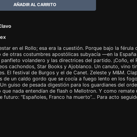
Clavo
lex
estar en el Rollo; esa era la cuestión. Porque bajo la férula
 de otras costumbres apostólicas subyacía —en la España d
panfleto volandero y las directrices del partido. ¡Coño, e
os cachondos, Star Books y Ajoblanco. Un canuto, vino tint
s. El festival de Burgos y el de Canet. Zeleste y M&M. Cl
es de un caldo gordo que se cocía a fuego lento en los fog
. Un guiso de pesada digestión para los guardianes del orde
 que nada entendían de flash o Mellotron. Y como remate un
 futuro: “Españoles, Franco ha muerto”… Para acto seguido s