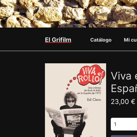
El Grifilm
Catálogo
Mi cu
Viva 
Espa
23,00 €