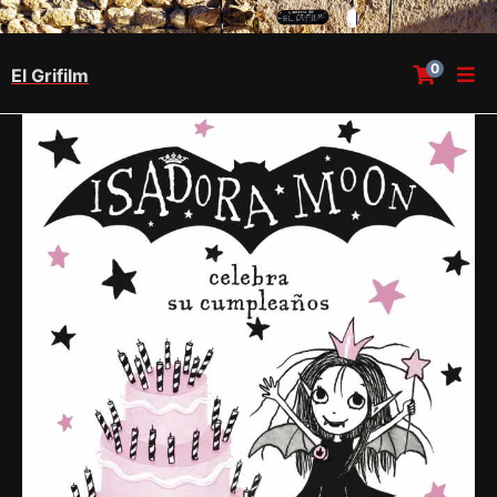
0
El Grifilm