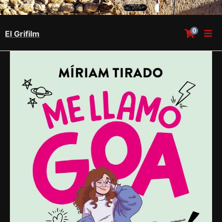
0
El Grifilm