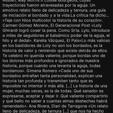
Austen, May Morris o Louise Bourgeois, cuyas
trayectorias fueron atravesadas por la aguja. Un
emotivo relato lleno de delicadeza y ternura, una guía
de iniciación al bordado y a la vida.La crítica ha dicho...
«Teje con hilos multicolor la historia de su corazón».
Carmen Gómez Moreno, El Generacional Post «Loly
Ghirardi logró coser la pena. Como Srta. Lylo, introduce
a miles de seguidores al balsámico poder de la aguja, el
hilo y el dedal». Karelia Vázquez, El País«Lo más valioso
en los bastidores de Loly no son los bordados, es la
historia de valor y remiendo que existe detrás de ellos.
Te celebro mi querida valiente, porque bordas uno de
los dolores más profundos e ignorados de nuestra
historia, porque cuando una levanta la aguja, todas
bordamos». Gimena Romero «Cada uno de sus
bordados entrañan tanta personalidad, explican una
historia tan profunda y transmiten tanto que es
imposible no intentar ir más allá. [...] La historia de una
mujer, muchas veces, es la de todas. Qué sanador es
expresarse, aceptar y dejar ir. Qué valiente compartirlo
y qué bello no saber a cuantas almas deshechas habrá
remendado». Ana Rivera, Diari de Tarragona «Un relato
lleno de delicadeza, de ternura [...] que nos ha hecho