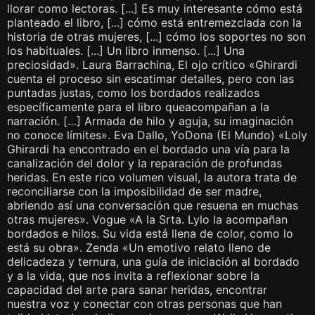
llorar como lectoras. [...] Es muy interesante cómo está
planteado el libro, [...] cómo está entremezclada con la
historia de otras mujeres, [...] cómo los soportes no son
los habituales. [...] Un libro inmenso. [...] Una
preciosidad». Laura Barrachina, El ojo crítico «Ghirardi
cuenta el proceso sin escatimar detalles, pero con las
puntadas justas, como los bordados realizados
específicamente para el libro queacompañan a la
narración. […] Armada de hilo y aguja, su imaginación
no conoce límites». Eva Dallo, YoDona (El Mundo) «Loly
Ghirardi ha encontrado en el bordado una vía para la
canalización del dolor y la reparación de profundas
heridas. En este rico volumen visual, la autora trata de
reconciliarse con la imposibilidad de ser madre,
abriendo así una conversación que resuena en muchas
otras mujeres». Vogue «A la Srta. Lylo la acompañan
bordados e hilos. Su vida está llena de color, como lo
está su obra». Zenda «Un emotivo relato lleno de
delicadeza y ternura, una guía de iniciación al bordado
y a la vida, que nos invita a reflexionar sobre la
capacidad del arte para sanar heridas, encontrar
nuestra voz y conectar con otras personas que han