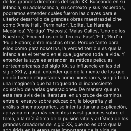
de los grandes directores del siglo XX. Buceando en su
infancia, su adolescencia, su contexto y sus recuerdos,
podremos entender cuáles fueron las claves para el
ulterior desarrollo de grandes obras maestrasdel cine
como ‘Annie Hall’, ‘Terminator’, ‘Lolita’, ‘La Naranja
Mecánica’, ‘Vértigo’, ‘Psicosis’, ‘Malas Calles’, ‘Uno de los
Nuestros’, ‘Encuentros en la Tercera Fase’, ‘E.T.’, ‘Bird’ o
‘Pulp Fiction’, entre muchas otras. Porque tanto para
ellos como para nosotros, la verdad terrible es que la
infancia es el terreno en el que jugamos toda la vida. Y
entender la suya es entender las míticas películas
norteamericanas del siglo XX, su influencia en las del
siglo XXI y, quizá, entender que de la mente de los que
un día fueron etiquetados como niños raros, surgió toda
una imaginería que ha troquelado el inconsciente
colectivo de varias generaciones. De manera que en
esta rara avis de la literatura, en un cruce de caminos
entre el ensayo sobre educación, la biografía y el
análisis cinematográfico, se intenta dar una explicación,
apoyada en las más recientes investigaciones sobre el
tema, a la raíz última de la pulsión vital y artística de los
grandes creadores del siglo XX, que no es otra que la
adquirida en la etapa más importante de la vida de