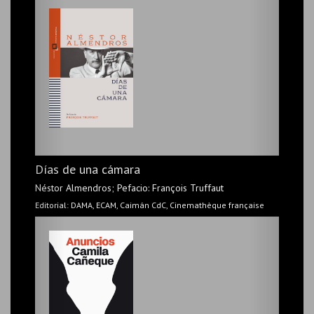
Pollo con ciruelas
Días de una cámara
Marjane Satrapi
Néstor Almendros; Pefacio: François Truffaut
Editorial: Reservoir Books
Editorial: DAMA, ECAM, Caimán CdC, Cinemathèque française