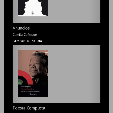
España oculta (Edición revisada)
Anuncios
Cristina García Rodero
Camila Cañeque
Editorial: Elviria
Editorial: La Uña Rota
Viaje al Oeste
Poesía Completa
Anónimo (s. XVI, China)