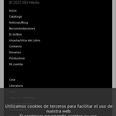
© 2021 V&V+Media
Inicio
Catálogo
Noticias/Blog
Recomendaciones
El Grifilm
Urueña/Villa del Libro
Contacto
Horarios
Productora
Mi cuenta
Cine
Literatura
Artes
Ciencias Naturales
Ciencias Sociales
Utilizamos cookies de terceros para facilitar el uso de
Humanidades
nuestra web.
Si continúas navegando aceptas su uso.
Otros libros