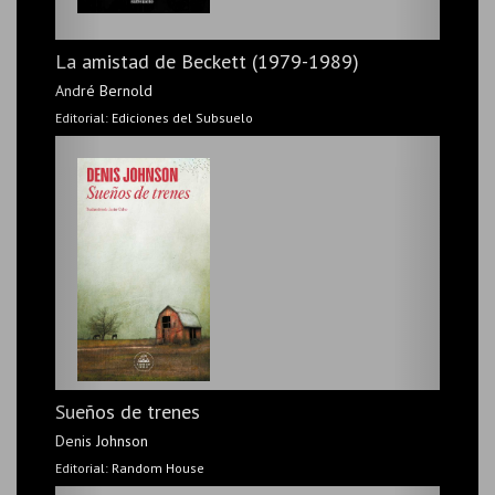
La amistad de Beckett (1979-1989)
Cosas pequeñas como esas
André Bernold
Claire Keegan
Editorial: Eterna Cadencia
Editorial: Ediciones del Subsuelo
Matadero cinco
Sueños de trenes
Kurt Vonnegut
Denis Johnson
Editorial: Blackie Books
Editorial: Random House