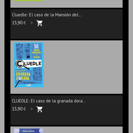
Cluedle: El caso de la Mansión del...
13,90
€ >
CLUEDLE: El caso de la granada dora...
13,90
€ >