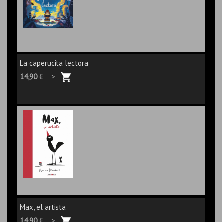
La caperucita lectora
14,90
€ >
Max, el artista
14,90
€ >