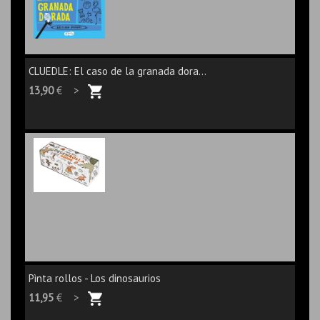
CLUEDLE: El caso de la granada dora...
13,90
€ >
Pìnta rollos - Los dinosaurios
11,95
€ >