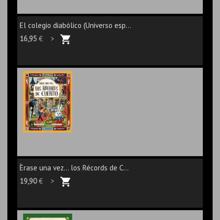
El colegio diabólico (Universo esp...
16,95
€ >
Èrase una vez... los Récords de C...
19,90
€ >