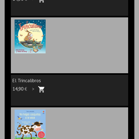
El Trincalibros
14,90
€ >