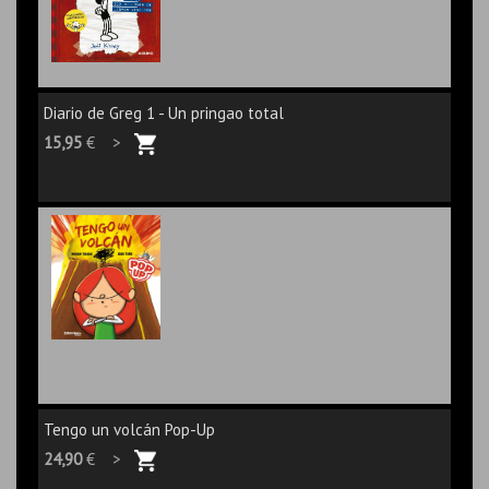
Diario de Greg 1 - Un pringao total
15,95
€ >
Tengo un volcán Pop-Up
24,90
€ >