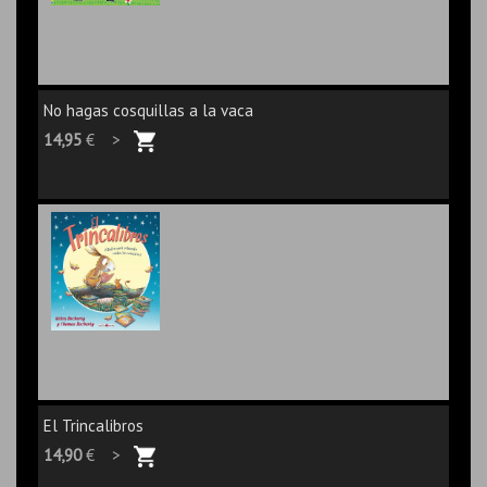
No hagas cosquillas a la vaca
14,95
€ >
El Trincalibros
14,90
€ >