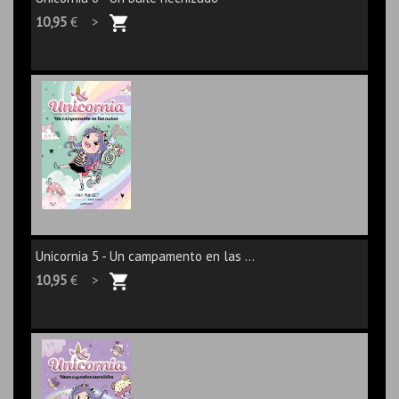
10,95
€ >
Unicornia 5 - Un campamento en las ...
10,95
€ >