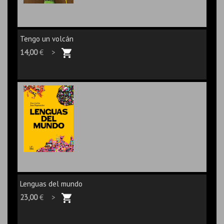
Tengo un volcán
14,00
€ >
Lenguas del mundo
23,00
€ >