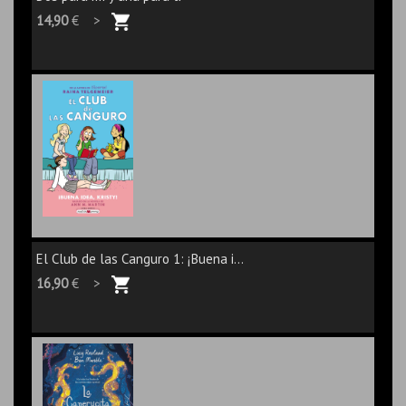
14,90
€ >
El Club de las Canguro 1: ¡Buena i...
16,90
€ >