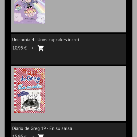
Unicornia 4 - Unos cupcakes increí...
10,95
€ >
Diario de Greg 19 - En su salsa
15,95
€ >