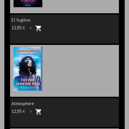
El fugitivo
12,95
€ >
Atmosphere
12,95
€ >