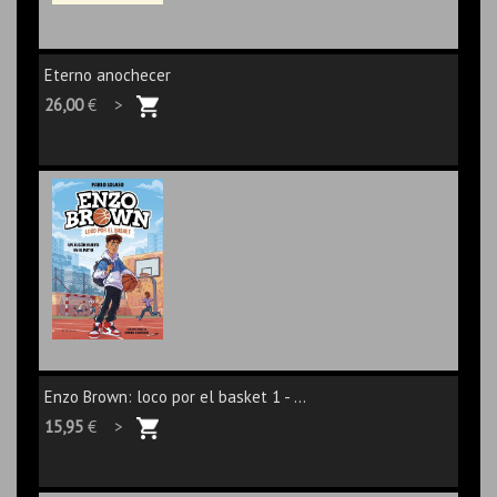
Eterno anochecer
26,00
€ >
Enzo Brown: loco por el basket 1 - ...
15,95
€ >