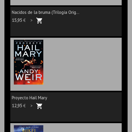
Nacidos de la bruma (Trilogía Orig...
15,95
€ >
Proyecto Hail Mary
12,95
€ >