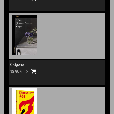
Oxígeno
18,90
€ >