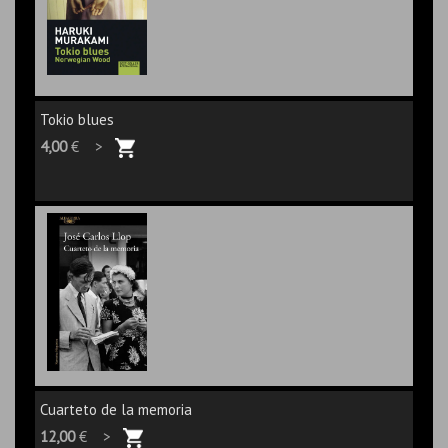
Tokio blues
4,00
€ >
Cuarteto de la memoria
12,00
€ >