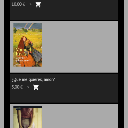
10,00
€ >
¿Qué me quieres, amor?
5,00
€ >