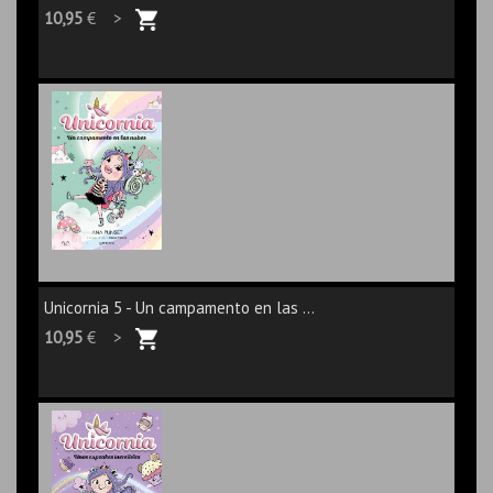
10,95
€ >
Unicornia 5 - Un campamento en las ...
10,95
€ >