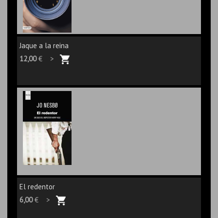
Jaque a la reina
12,00
€ >
El redentor
6,00
€ >