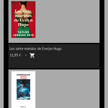
Los siete maridos de Evelyn Hugo
11,95
€ >