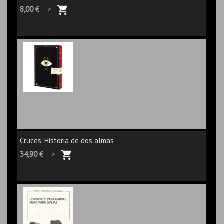
8,00
€ >
Cruces. Historia de dos almas
34,90
€ >