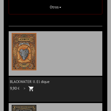
Otros
BLACKWATER II. El dique
9,90
€ >