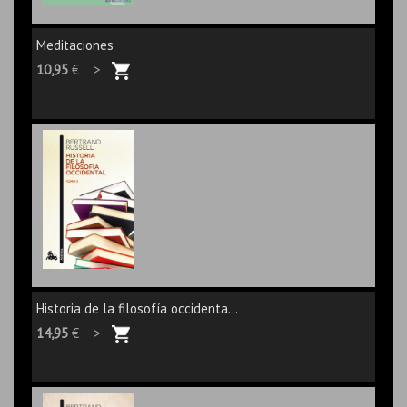
Meditaciones
10,95
€ >
Historia de la filosofía occidenta...
14,95
€ >