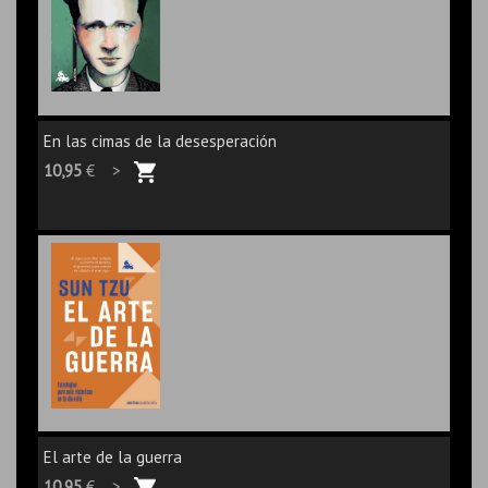
En las cimas de la desesperación
10,95
€ >
El arte de la guerra
10,95
€ >