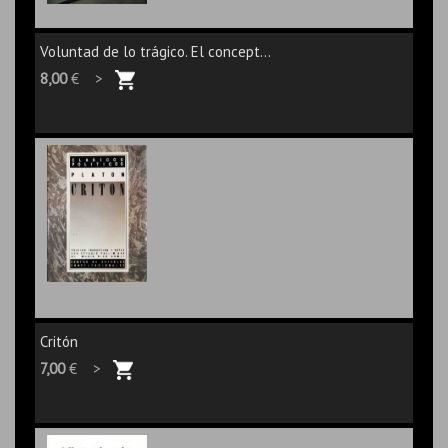
Voluntad de lo trágico. El concept...
8,00
€ >
Critón
7,00
€ >