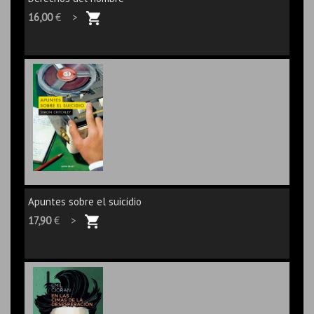
16,00
€ >
Apuntes sobre el suicidio
17,90
€ >