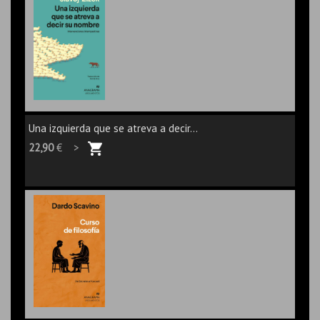
Una izquierda que se atreva a decir...
22,90
€ >