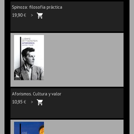
Spinoza: filosofía práctica
19,90
€ >
Aforismos. Cultura y valor
10,95
€ >