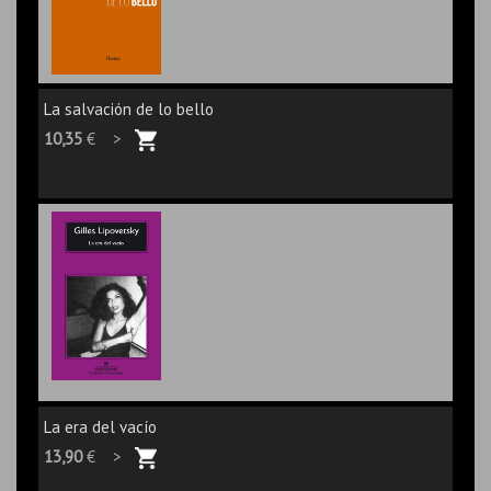
La salvación de lo bello
10,35
€ >
La era del vacío
13,90
€ >