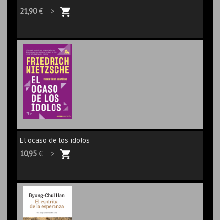
21,90
€ >
El ocaso de los ídolos
10,95
€ >