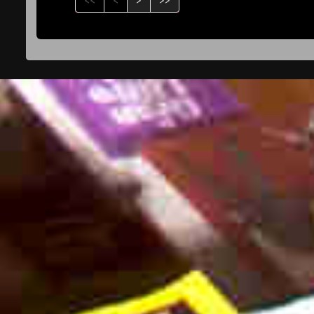
<<
<
>
>>