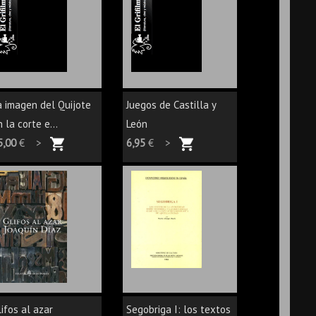
a imagen del Quijote
Juegos de Castilla y
 la corte e...
León
5,00
€ >
6,95
€ >
lifos al azar
Segobriga I: los textos