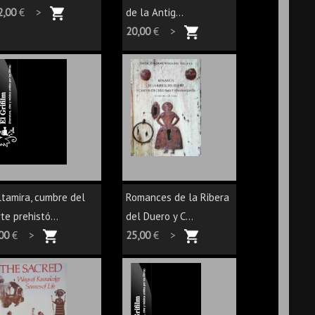
2,00
€ >
de la Antig...
20,00
€ >
ltamira, cumbre del
Romances de la Ribera
te prehistó...
del Duero y C...
,00
€ >
25,00
€ >