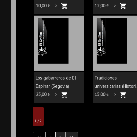
10,00
€ >
12,00
€ >
Los gabarreros de El
Tradiciones
Espinar (Segovia)
universitarias (Histori.
25,00
€ >
15,00
€ >
1 / 2