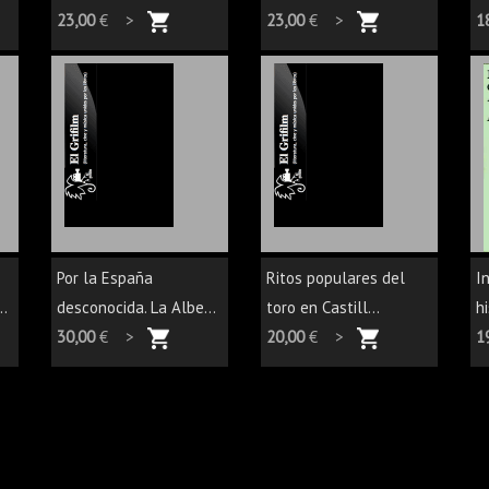
23,00
€ >
23,00
€ >
1
Por la España
Ritos populares del
I
..
desconocida. La Albe...
toro en Castill...
hi
30,00
€ >
20,00
€ >
1