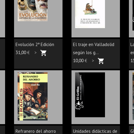
Evolución 2ª Edición
El traje en Valladolid
L
31,00
€ >
según los g...
en
10,00
€ >
1
Refranero del ahorro
Unidades didácticas de
G