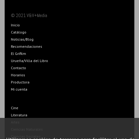
© 2021 V&V+Media
Inicio
Catálogo
Noticias/Blog
Recomendaciones
El Grifilm
Urueña/Villa del Libro
Contacto
Horarios
Productora
Mi cuenta
Cine
Literatura
Artes
Ciencias Naturales
Ciencias Sociales