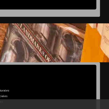
turales
ciales
es