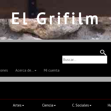
El Grifilm
iones
Acerca de...
Mi cuenta
Artes
Ciencia
C. Sociales
H