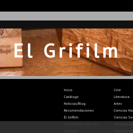
El Grifilm
Inicio
Cine
Catálogo
Literatura
Noticias/Blog
Artes
Recomendaciones
Ciencias Na
El Grifilm
Ciencias So
Urueña/Villa del Libro
Humanidad
Contacto
Otros libros