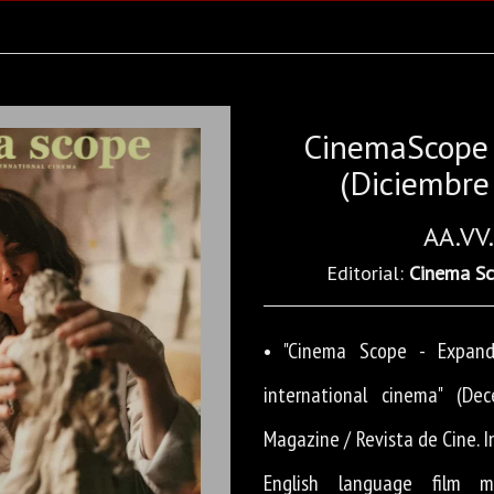
CinemaScope 
(Diciembre
AA.VV.
Editorial:
Cinema S
• "Cinema Scope - Expan
international cinema" (Dec
Magazine / Revista de Cine. In
English language film m