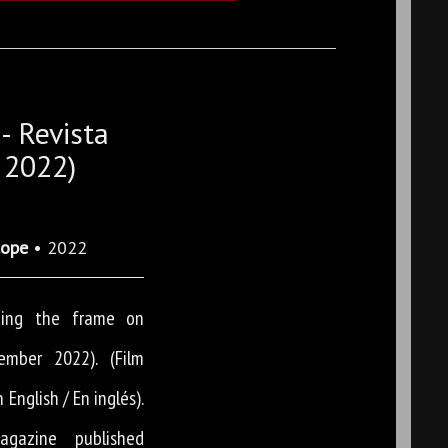
- Revista
 2022)
cope
• 2022
ding the frame on
ember 2022). (Film
 English / En inglés).
agazine published