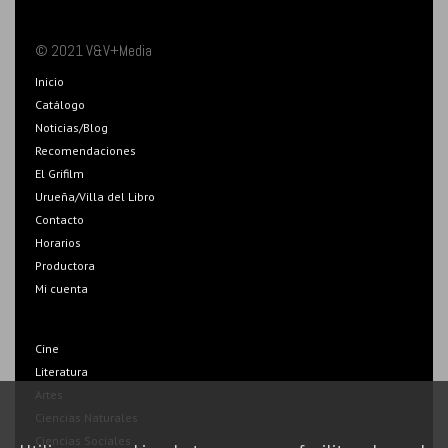
© 2021 V&V+Media
Inicio
Catálogo
Noticias/Blog
Recomendaciones
El Grifilm
Urueña/Villa del Libro
Contacto
Horarios
Productora
Mi cuenta
Cine
Literatura
Artes
Ciencias Naturales
Ciencias Sociales