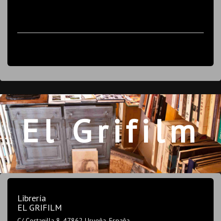
El Grifilm
Librería
EL GRIFILM
C/ Costanilla 8, 47862 Urueña. España