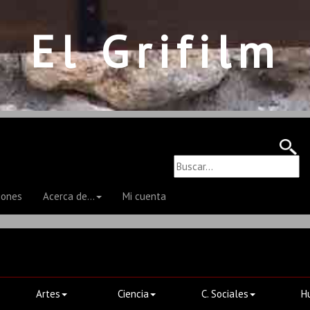
El Grifilm
iones
Acerca de...
Mi cuenta
Artes
Ciencia
C. Sociales
H