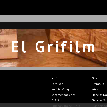
El Grifilm
Inicio
Cine
Catálogo
Literatura
Noticias/Blog
Artes
Recomendaciones
Ciencias Na
El Grifilm
Ciencias So
Urueña/Villa del Libro
Humanidad