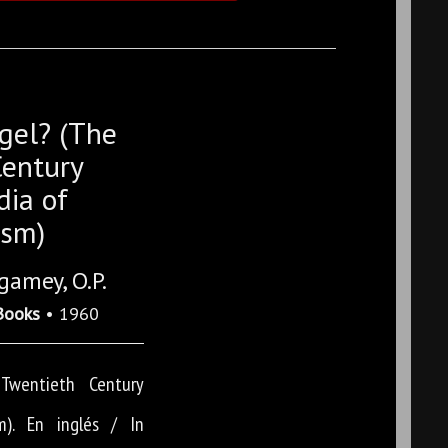
gel? (The
Century
dia of
ism)
amey, O.P.
Books
• 1960
Twentieth Century
m). En inglés / In