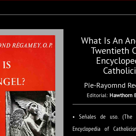
What Is An An
Twentieth 
Encyclope
Catholic
Pie-Rayomnd Reg
Editorial:
Hawthorn 
• Señales de uso. (The 
Encyclopedia of Catholicis