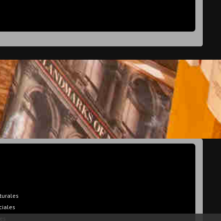
turales
ciales
es