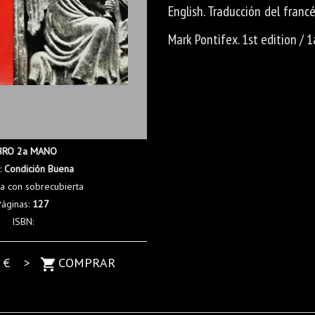
English. Traducción del franc
Mark Pontifex. 1st edition / 1
BRO 2a MANO
:
Condición Buena
a con sobrecubierta
Páginas:
127
ISBN:
0
€ >
COMPRAR