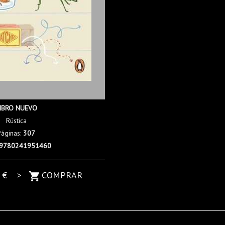
IBRO NUEVO
Rústica
Páginas:
307
9780241951460
0
€ >
COMPRAR