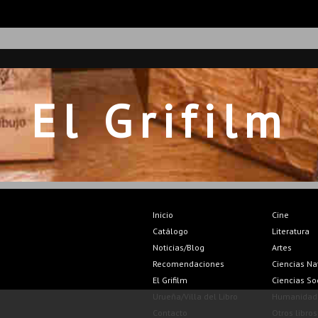
El Grifilm
Inicio
Cine
Catálogo
Literatura
Noticias/Blog
Artes
Recomendaciones
Ciencias Na
El Grifilm
Ciencias So
Urueña/Villa del Libro
Humanidad
Contacto
Otros libros