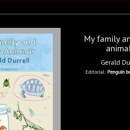
My family a
anima
Gerald Du
Editorial:
Penguin b