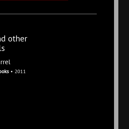
nd other
ls
rrel
ooks
• 2011