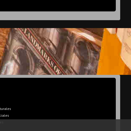
turales
ciales
es