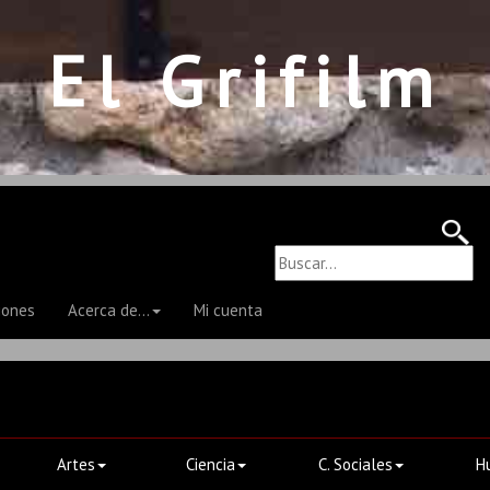
El Grifilm
iones
Acerca de...
Mi cuenta
Artes
Ciencia
C. Sociales
H