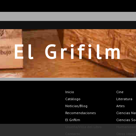
El Grifilm
Inicio
Cine
Catálogo
Literatura
Noticias/Blog
Artes
Recomendaciones
Ciencias Na
El Grifilm
Ciencias So
Urueña/Villa del Libro
Humanidad
Contacto
Otros libros