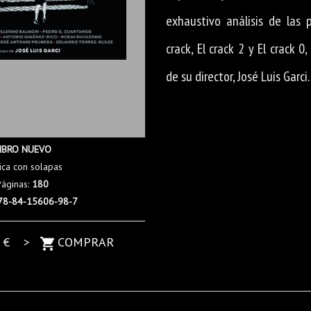
exhaustivo análisis de las p
crack, El crack 2 y El crack 0
de su director, José Luis Garci.
IBRO NUEVO
ica con solapas
Páginas:
180
78-84-15606-98-7
5
€ >
COMPRAR