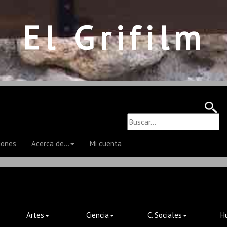
El Grifilm
iones
Acerca de...
Mi cuenta
Artes
Ciencia
C. Sociales
H