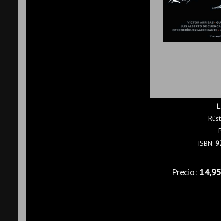
L
Rúst
ISBN:
9
Precio:
14,9