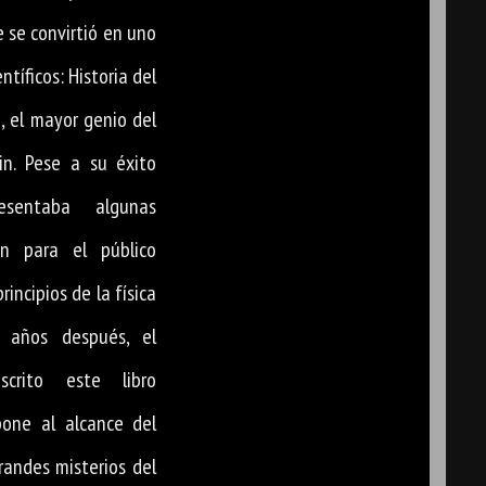
e se convirtió en uno
ntíficos: Historia del
 el mayor genio del
in. Pese a su éxito
esentaba algunas
ón para el público
incipios de la física
e años después, el
crito este libro
pone al alcance del
randes misterios del