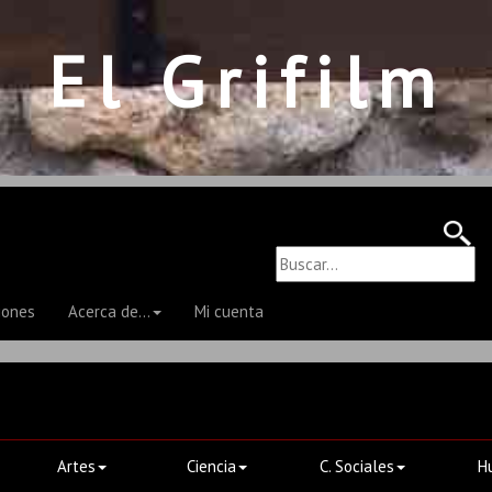
El Grifilm
iones
Acerca de...
Mi cuenta
Artes
Ciencia
C. Sociales
H