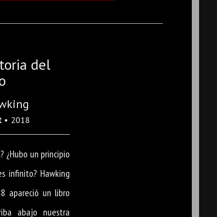
toria del
o
wking
t
• 2018
? ¿Hubo un principio
es infinito? Hawking
8 apareció un libro
iba abajo nuestra