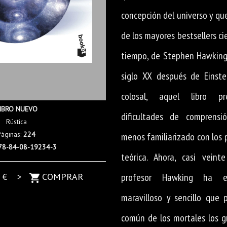
concepción del universo y qu
de los mayores bestsellers cie
tiempo, de Stephen Hawking,
siglo XX después de Einste
colosal, aquel libro pr
IBRO NUEVO
dificultades de comprensi
Rústica
Páginas:
224
menos familiarizado con los pr
78-84-08-19234-3
teórica. Ahora, casi veint
5
€ >
COMPRAR
profesor Hawking ha es
maravilloso y sencillo que 
común de los mortales los g