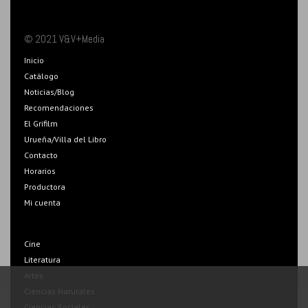
© 2021 V&V+Media
Inicio
Catálogo
Noticias/Blog
Recomendaciones
El Grifilm
Urueña/Villa del Libro
Contacto
Horarios
Productora
Mi cuenta
Cine
Literatura
Artes
Ciencias Naturales
Ciencias Sociales