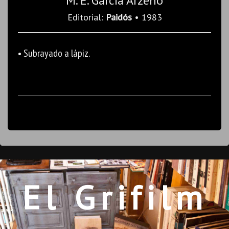
M. E. García Arzeno
Editorial:
Paidós
• 1983
• Subrayado a lápiz.
El Grifilm