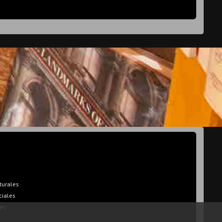
turales
ciales
es