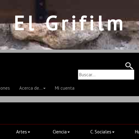
El Grifilm
iones
Acerca de...
Mi cuenta
Artes
Ciencia
C. Sociales
H