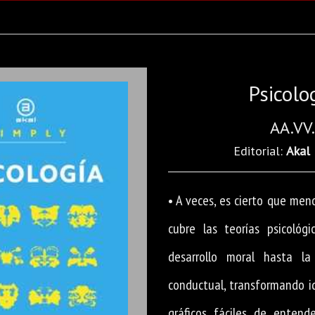
Psicolo
AA.VV.
Editorial:
Akal
• A veces, es cierto que men
cubre las teorías psicológi
desarrollo moral hasta la 
conductual, transformando i
gráficos fáciles de enten