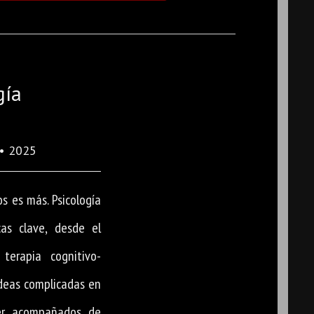
gía
• 2025
os es más. Psicología
cas clave, desde el
terapia cognitivo-
deas complicadas en
der acompañados de