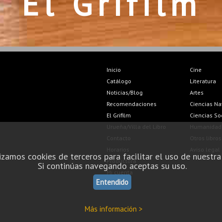
El Grifilm
Inicio
Cine
Catálogo
Literatura
Noticias/Blog
Artes
Recomendaciones
Ciencias Na
El Grifilm
Ciencias So
Urueña/Villa del Libro
Humanidad
Contacto
Otros libros
Horarios
Aviso legal
izamos cookies de terceros para facilitar el uso de nuestra
Productora
Si continúas navegando aceptas su uso.
Mi cuenta
Entendido
Más información >