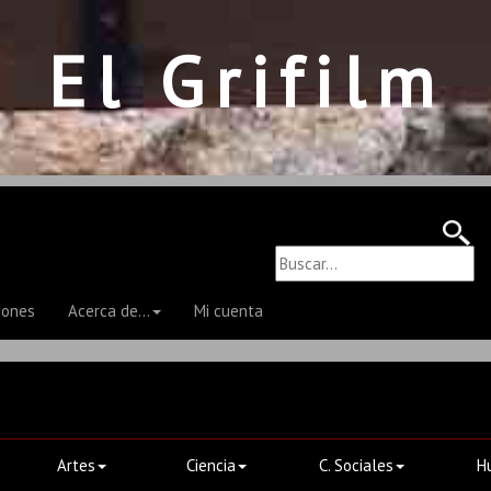
El Grifilm
iones
Acerca de...
Mi cuenta
Artes
Ciencia
C. Sociales
H