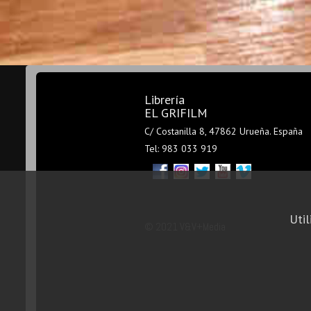
Librería
EL GRIFILM
C/ Costanilla 8, 47862 Urueña. España
Tel: 983 033 919
Util
© 2021 V&V+Media