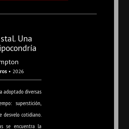
stal. Una
hipocondría
ampton
bros
• 2026
ha adoptado diversas
mpo: superstición,
e desvelo cotidiano.
as se encuentra la