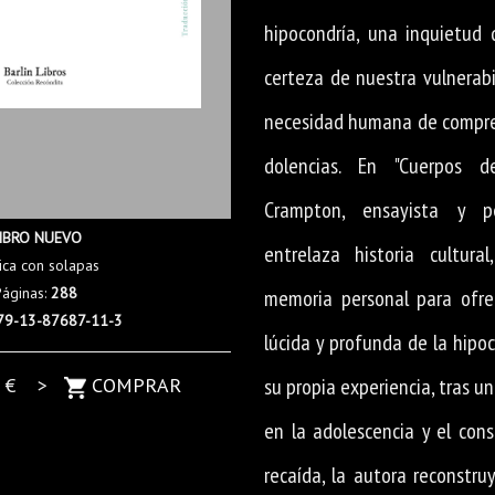
hipocondría, una inquietud 
certeza de nuestra vulnerabi
necesidad humana de compren
dolencias. En "Cuerpos de 
Crampton, ensayista y per
IBRO NUEVO
entrelaza historia cultural,
ica con solapas
Páginas:
288
memoria personal para ofre
79-13-87687-11-3
lúcida y profunda de la hipo
5
€ >
COMPRAR
su propia experiencia, tras 
en la adolescencia y el con
recaída, la autora reconstru