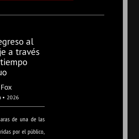
egreso al
je a través
-tiempo
uo
 Fox
a
• 2026
maras de una de las
idas por el público,