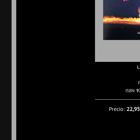
L
ISBN:
9
Precio:
22,9