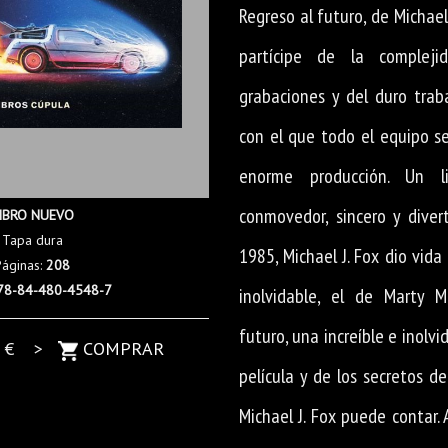
Regreso al futuro, de Michael
partícipe de la compleji
grabaciones y del duro trab
con el que todo el equipo s
enorme producción. Un l
conmovedor, sincero y diver
IBRO NUEVO
Tapa dura
1985, Michael J. Fox dio vida
Páginas:
208
78-84-480-4548-7
inolvidable, el de Marty M
futuro, una increíble e inolvi
5
€ >
COMPRAR
película y de los secretos d
Michael J. Fox puede contar. 