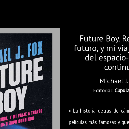
Future Boy. R
futuro, y mi via
del espacio
contin
Michael J.
Editorial:
Cupul
• La historia detrás de cá
películas más famosas y quer