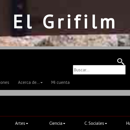
El Grifilm
iones
Acerca de...
Mi cuenta
Artes
Ciencia
C. Sociales
H