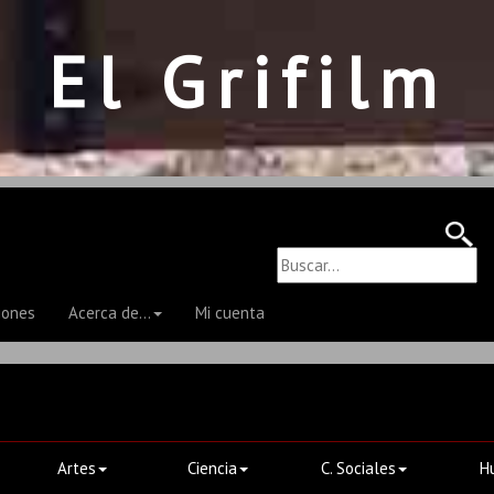
El Grifilm
iones
Acerca de...
Mi cuenta
Artes
Ciencia
C. Sociales
H