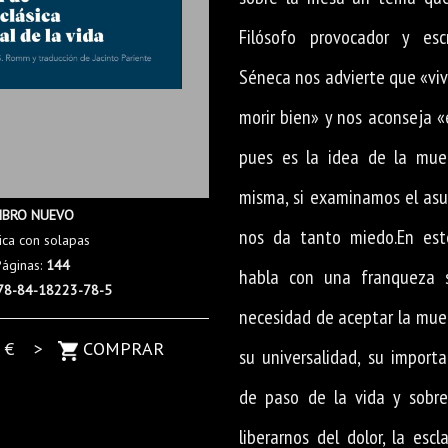
Filósofo provocador y escr
Séneca nos advierte que «vi
morir bien» y nos aconseja «
pues es la idea de la mue
misma, si examinamos el asu
IBRO NUEVO
nos da tanto miedo.En este
ica con solapas
Páginas:
144
habla con una franqueza 
78-84-18223-78-5
necesidad de aceptar la muer
0
€ >
COMPRAR
su universalidad, su importa
de paso de la vida y sobre
liberarnos del dolor, la esc