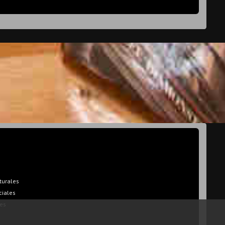
turales
ciales
es