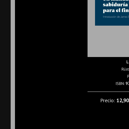
L
Rúst
ISBN:
9
Precio:
12,9