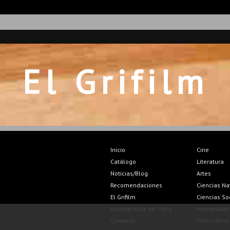
El Grifilm
Inicio
Cine
Catálogo
Literatura
Noticias/Blog
Artes
Recomendaciones
Ciencias Na
El Grifilm
Ciencias So
Urueña/Villa del Libro
Humanidad
Contacto
Otros libros