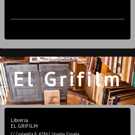
El Grifilm
Librería
EL GRIFILM
C/ Costanilla 8, 47862 Urueña. España