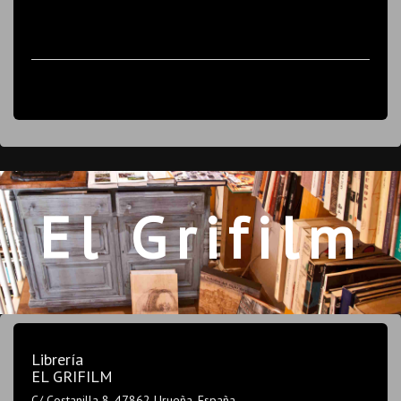
El Grifilm
Librería
EL GRIFILM
C/ Costanilla 8, 47862 Urueña. España