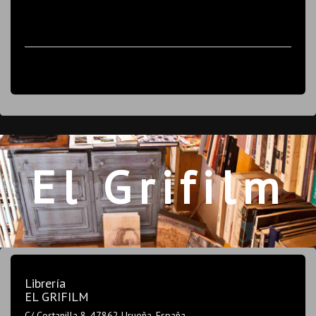
El Grifilm
Librería
EL GRIFILM
C/ Costanilla 8, 47862 Urueña. España