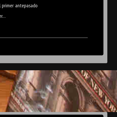
l primer antepasado
er…