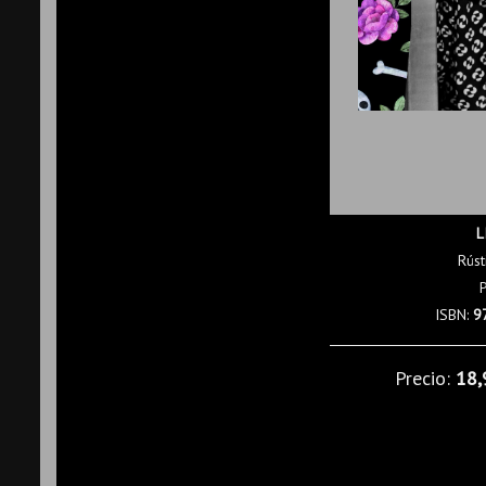
L
Rúst
ISBN:
9
Precio:
18,