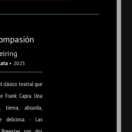
compasión
elring
Lata
• 2025
l clásico teatral que
de Frank Capra. Una
 tierna, absurda,
 deliciosa. - Las
Brewster son dos