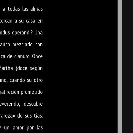
 a todas las almas
acercan a su casa en
modus operandi? Una
saúco mezclado con
izca de cianuro. Once
Martha (doce según
ano, cuando su otro
tral recién prometido
everendo, descubre
areza» de sus tías.
y un amor por las