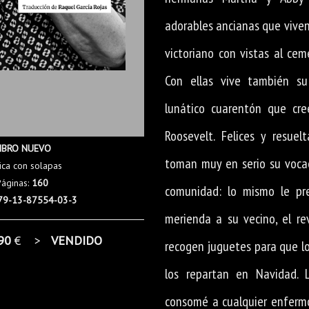
adorables ancianas que viven
victoriano con vistas al cem
Con ellas vive también su
lunático cuarentón que cre
Roosevelt. Felices y resuel
IBRO NUEVO
toman muy en serio su vocac
ica con solapas
Páginas:
160
comunidad: lo mismo le pr
79-13-87554-03-3
merienda a su vecino, el re
90
€ >
VENDIDO
recogen juguetes para que lo
los repartan en Navidad. 
consomé a cualquier enfermo