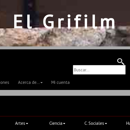
El Grifilm
iones
Acerca de...
Mi cuenta
Artes
Ciencia
C. Sociales
H