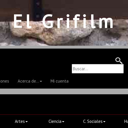
El Grifilm
iones
Acerca de...
Mi cuenta
Artes
Ciencia
C. Sociales
H