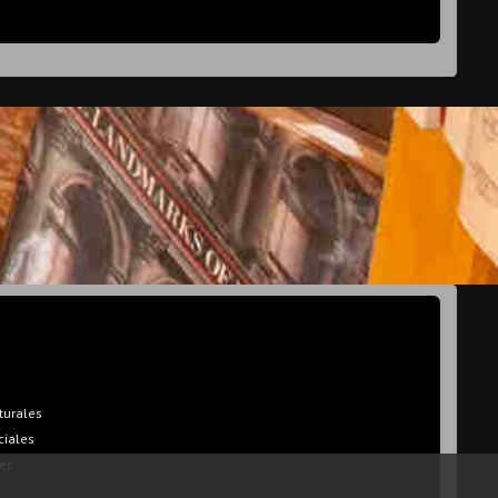
turales
ciales
es