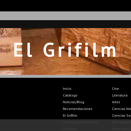
El Grifilm
Inicio
Cine
Catálogo
Literatura
Noticias/Blog
Artes
Recomendaciones
Ciencias Na
El Grifilm
Ciencias So
Urueña/Villa del Libro
Humanidad
Contacto
Otros libros