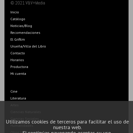
© 2021 V&V+Media
Inicio
Catálogo
Noticias/Blog
Recomendaciones
El Grifilm
Urueña/Villa del Libro
Contacto
Horarios
Productora
Mi cuenta
Cine
Literatura
Artes
Ciencias Naturales
Ciencias Sociales
Utilizamos cookies de terceros para facilitar el uso de
Humanidades
nuestra web.
Si continúas navegando aceptas su uso.
Otros libros