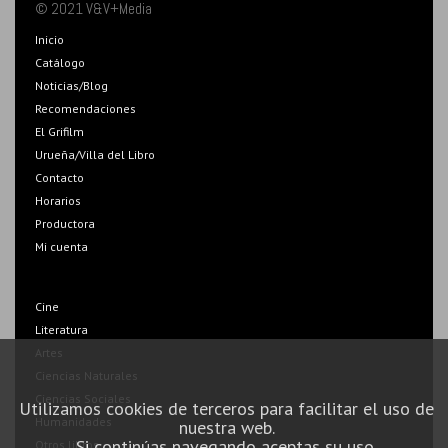
© 2021 V&V+Media
Inicio
Catálogo
Noticias/Blog
Recomendaciones
El Grifilm
Urueña/Villa del Libro
Contacto
Horarios
Productora
Mi cuenta
Cine
Literatura
Artes
Ciencias Naturales
Ciencias Sociales
Utilizamos cookies de terceros para facilitar el uso de
Humanidades
nuestra web.
Si continúas navegando aceptas su uso.
Otros libros